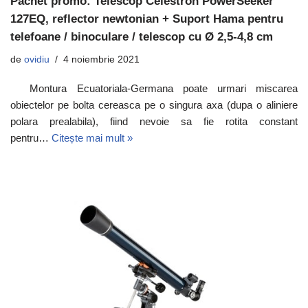
Pachet promo: Telescop Celestron PowerSeeker
127EQ, reflector newtonian + Suport Hama pentru
telefoane / binoculare / telescop cu Ø 2,5-4,8 cm
de
ovidiu
4 noiembrie 2021
Montura Ecuatoriala-Germana poate urmari miscarea
obiectelor pe bolta cereasca pe o singura axa (dupa o aliniere
polara prealabila), fiind nevoie sa fie rotita constant
pentru…
Citește mai mult »