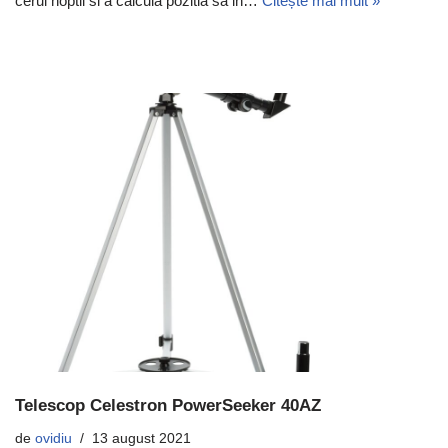
cerul noptii si a calcula pozitia sa in…
Citește mai mult »
Telescop Celestron PowerSeeker 40AZ
de
ovidiu
13 august 2021