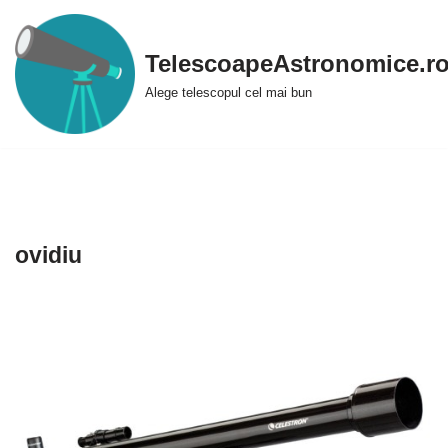
Sari
TelescoapeAstronomice.r
la
Alege telescopul cel mai bun
conținut
ovidiu