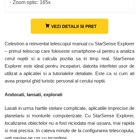
Zoom optic: 165x
VEZI DETALII SI PRET
Celestron a reinventat telescopul manual cu StarSense Explorer
– primul telescop care foloseste smartphone-ul pentru a analiza
cerul noptii si a calcula pozitia sa in timp real. StarSense
Explorer este ideal pentru incepatori, datorita interfetei usor de
utilizat a aplicatiei si a tutorialelor detaliate. Este ca si cum ati
avea propriul ghid turistic personal al cerului noptii.
Andocati, lansati, explorati
Lasati in urma hartile stelare complicate, aplicatiile imprecise de
planetariu si monturile computerizate. Cu StarSense Explorer,
localizarea obiectelor nu a fost niciodata mai usoara, mai rapida
si mai precisa. In cateva minute de la configurarea telescopului,
veti naviga pe cer cu incredere.